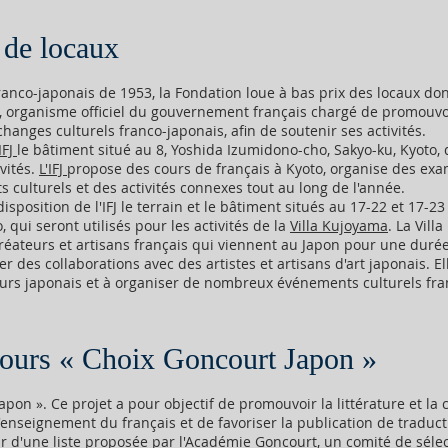
 de locaux
ranco-japonais de 1953, la Fondation loue à bas prix des locaux dont
IFJ), organisme officiel du gouvernement français chargé de promouvo
hanges culturels franco-japonais, afin de soutenir ses activités.
'IFJ
le bâtiment situé au 8, Yoshida Izumidono-cho, Sakyo-ku, Kyoto, 
vités.
L'IFJ
propose des cours de français à Kyoto, organise des ex
 culturels et des activités connexes tout au long de l'année.
isposition de l'IFJ le terrain et le bâtiment situés au 17-22 et 17-2
qui seront utilisés pour les activités de la
Villa Kujoyama
. La Vill
, créateurs et artisans français qui viennent au Japon pour une duré
er des collaborations avec des artistes et artisans d'art japonais. El
eurs japonais et à organiser de nombreux événements culturels fra
ours « Choix Goncourt Japon »
pon ». Ce projet a pour objectif de promouvoir la littérature et la 
'enseignement du français et de favoriser la publication de traduc
tir d'une liste proposée par l'Académie Goncourt, un comité de sél