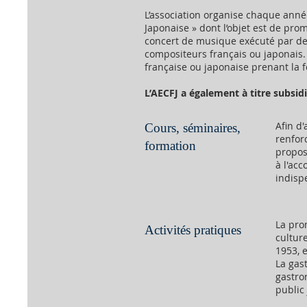
L’association organise chaque ann
Japonaise » dont l’objet est de pr
concert de musique exécuté par de
compositeurs français ou japonais.
française ou japonaise prenant la f
L’AECFJ a également à titre subsidi
Afin d
Cours, séminaires,
renfor
formation
proposé
à l'acc
indisp
La pro
Activités pratiques
culture
1953, 
La gas
gastro
public