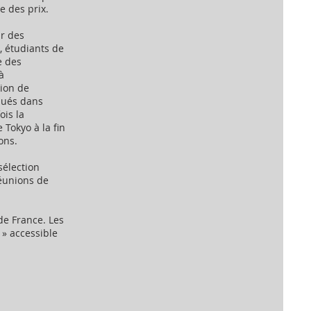
e des prix.
ar des
, étudiants de
e des
à
nion de
qués dans
ois la
 Tokyo à la fin
ons.
sélection
réunions de
de France. Les
 » accessible