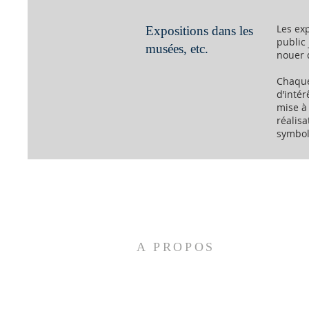
Les ex
Expositions dans les
public 
musées, etc.
nouer 
Chaque
d’intér
mise à 
réalisa
symbol
A PROPOS
LA FONDATION pour les échanges culturels