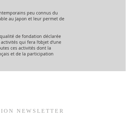
contemporains peu connus du
sable au Japon et leur permet de
qualité de fondation déclarée
ctivités qui fera l’objet d’une
outes ces activités dont la
çais et de la participation
TION NEWSLETTER