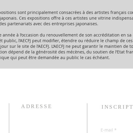
positions sont principalement consacrées à des artistes français 
japonais. Ces expositions offre à ces artistes une vitrine indispen
des partenariats avec des entreprises japonaises.
 année à l’occasion du renouvellement de son accréditation en sa 
êt public, l’AECFJ peut modifier, étendre ou réduire le champ de ces a
jour sur le site de l’AECFJ. L’AECFJ ne peut garantir le maintien de t
tion dépend de la générosité des mécènes, du soutien de l’Etat fran
ique qui peut être demandée au public le cas échéant.
ADRESSE
INSCRIP
京都市左京区吉田泉殿町８番
E‑mail
*