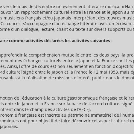
ée vers le mois de décembre un événement littéraire musical « Har
omouvoir un rapprochement culturel entre la France et le Japon au 
s musiciens français et/ou japonais interprétant des œuvres musi
 Ce concert s’accompagne d’un échange littéraire avec un écrivain
orme d’un dialogue, lecture, chant ou texte sur divers supports ou 
aire comme activités déclarées les activités suivantes :
'approfondir la compréhension mutuelle entre les deux pays, la pro
cement des échanges culturels entre le Japon et la France sont les 
s. Ainsi, l'offre de cours est non seulement en fonction d'objectifs
ord culturel signé entre le Japon et la France le 12 mai 1953, mais 
ensables à la réalisation de missions d'intérêt public dans le doma
motion de l'éducation à la culture gastronomique française et le 
ls entre le Japon et la France sur la base de l'accord culturel signé
entrent dans le champ des activités de l’AECFJ.
tronomie française est inscrite au patrimoine immatériel de l'human
nomiques ont pour objectif de faire découvrir cet aspect culturel 
 japonais.