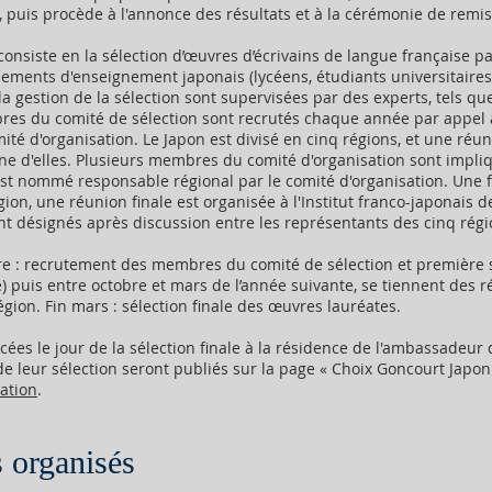
e, puis procède à l'annonce des résultats et à la cérémonie de remis
consiste en la sélection d’œuvres d’écrivains de langue française p
sements d'enseignement japonais (lycéens, étudiants universitaires
t la gestion de la sélection sont supervisées par des experts, tels qu
bres du comité de sélection sont recrutés chaque année par appel 
té d'organisation. Le Japon est divisé en cinq régions, et une réu
ne d'elles. Plusieurs membres du comité d'organisation sont impli
est nommé responsable régional par le comité d'organisation. Une f
on, une réunion finale est organisée à l'Institut franco-japonais de
nt désignés après discussion entre les représentants des cinq régi
re : recrutement des membres du comité de sélection et première 
) puis entre octobre et mars de l’année suivante, se tiennent des 
gion. Fin mars : sélection finale des œuvres lauréates.
es le jour de la sélection finale à la résidence de l'ambassadeur 
 de leur sélection seront publiés sur la page « Choix Goncourt Japon
ation
.
s organisés