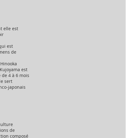
 elle est
ir
qui est
amens de
3 Hinooka
a Kujoyama est
e de 4 à 6 mois
le sert
nco-japonais
culture
tions de
ection composé